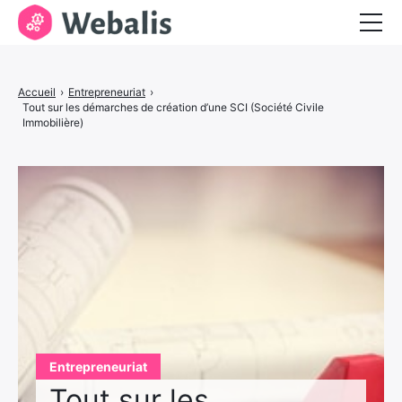
Entrepreneuriat
Accueil
›
Entrepreneuriat
›
Services aux entreprises
Tout sur les démarches de création d’une SCI (Société Civile
Immobilière)
Visibilité et marketing
Entrepreneuriat
Tout sur les