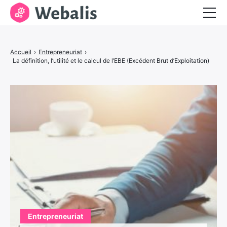
Entrepreneuriat
Accueil
›
Entrepreneuriat
›
Services aux entreprises
La définition, l’utilité et le calcul de l’EBE (Excédent Brut d’Exploitation)
Visibilité et marketing
Entrepreneuriat