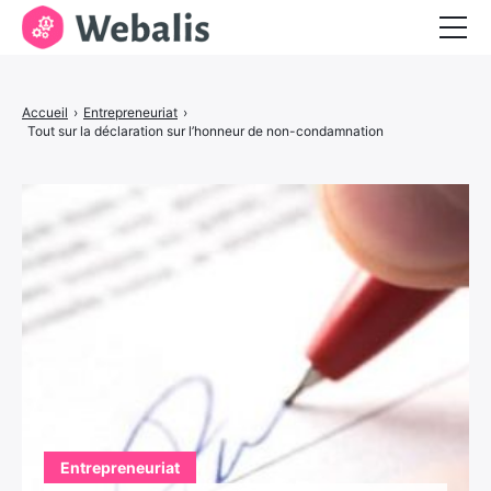
Entrepreneuriat
Accueil
›
Entrepreneuriat
›
Services aux entreprises
Tout sur la déclaration sur l’honneur de non-condamnation
Visibilité et marketing
Entrepreneuriat