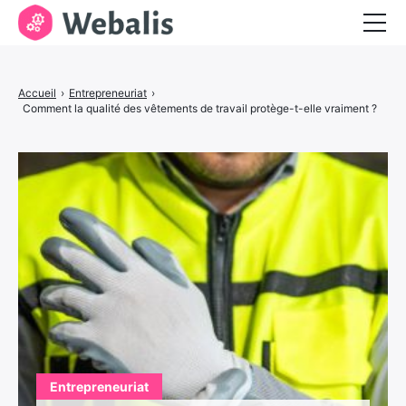
Entrepreneuriat
Accueil
›
Entrepreneuriat
›
Services aux entreprises
Comment la qualité des vêtements de travail protège-t-elle vraiment ?
Visibilité et marketing
Entrepreneuriat