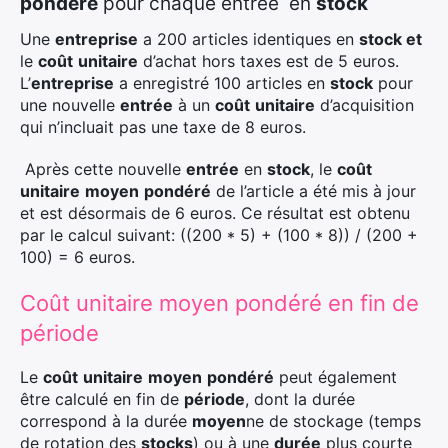
pondéré
pour chaque entrée en
stock
Une
entreprise
a 200 articles identiques en
stock et
le
coût
unitaire
d’achat hors taxes est de 5 euros.
L’
entreprise
a enregistré 100 articles en
stock
pour
une nouvelle
entrée
à un
coût
unitaire
d’acquisition
qui n’incluait pas une taxe de 8 euros.
Après cette nouvelle
entrée
en
stock
, le
coût
unitaire
moyen
pondéré
de l’article a été mis à jour
et est désormais de 6 euros. Ce résultat est obtenu
par le calcul suivant: ((200 * 5) + (100 * 8)) / (200 +
100) = 6 euros.
Coût unitaire moyen pondéré en fin de
période
Le
coût
unitaire
moyen
pondéré
peut également
être calculé en fin de
période
, dont la durée
correspond à la durée
moyen
ne de stockage (temps
de rotation des
stocks
) ou à une
durée
plus courte