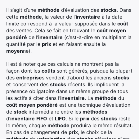
Il s’agit d’une
méthode
d’évaluation des
stocks
. Dans
cette
méthode
, la valeur de l’
inventaire
à la date
limite correspond à la valeur supposée dans le
coût
des ventes. Cela se fait en trouvant le
coût
moyen
pondéré
de l’
inventaire
(c’est-à-dire en multipliant la
quantité par le
prix
et en faisant ensuite la
moyen
ne).
Il est à noter que ces calculs ne montrent pas la
façon dont les
coûts
sont générés, puisque la plupart
des
entreprise
s vendent d’abord les anciens
stocks
et conservent des
stocks
récents. Ils
impliquent la
présence obligatoire dans un même groupe de tous
les actifs à citer dans l’
inventaire
. La
méthode
du
coût
moyen
pondéré
est une technique d’évaluation
de
stock
intermédiaire entre les
méthodes
d’
inventaire
FIFO
et
LIFO
. Si le
prix
des
stocks
reste
le même, chaque
méthode
produira le même résultat.
En cas de changement de
prix
, le choix de la