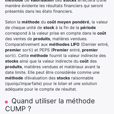
méthode
de
valorisation
des
stocks
affectera d’une
manière évidente les résultats financiers qui seront
présentés dans les états financiers.
Selon la
méthode
du
coût
moyen
pondéré
, la valeur
de chaque unité de
stock
à la fin de la
période
correspond à la valeur prise en compte dans le
coût
des ventes de
produits
, matières vendues.
Comparativement aux
méthodes
LIFO
(Dernier entré,
premier
sorti) et PEPS (
Premier
entré,
premier
sorti). Cette
méthode
fournit la valeur indirecte des
stocks
ainsi que la valeur indirecte du
coût
des
produits
, matières vendues et matériaux avant la
date limite. Elle peut être considérée comme une
méthode
d’évaluation des
stocks
raisonnable
(quoiqu’imparfaite) pour le bilan et une solution
adéquate pour le compte de résultat.
Quand utiliser la méthode
CUMP ?