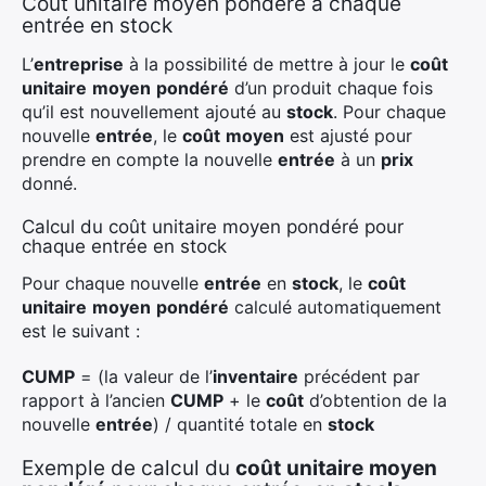
Coût unitaire moyen pondéré à chaque
entrée en stock
L’
entreprise
à la possibilité de mettre à jour le
coût
Rechercher
unitaire
moyen
pondéré
d’un produit chaque fois
:
qu’il est nouvellement ajouté au
stock
. Pour chaque
nouvelle
entrée
, le
coût
moyen
est ajusté pour
prendre en compte la nouvelle
entrée
à un
prix
donné.
Calcul du coût unitaire moyen pondéré pour
chaque entrée en stock
Pour chaque nouvelle
entrée
en
stock
, le
coût
unitaire
moyen
pondéré
calculé automatiquement
est le suivant :
CUMP
= (la valeur de l’
inventaire
précédent par
rapport à l’ancien
CUMP
+ le
coût
d’obtention de la
nouvelle
entrée
) / quantité totale en
stock
Exemple de calcul du
coût
unitaire
moyen