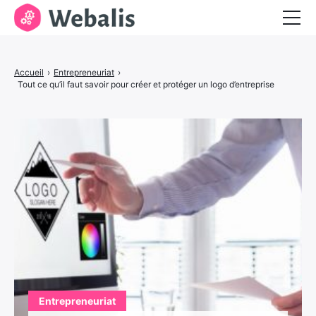
Entrepreneuriat
Accueil
›
Entrepreneuriat
›
Services aux entreprises
Tout ce qu’il faut savoir pour créer et protéger un logo d’entreprise
Visibilité et marketing
Entrepreneuriat