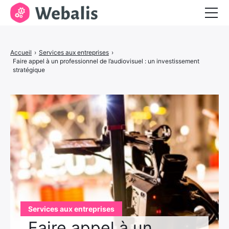
Entrepreneuriat
Accueil
›
Services aux entreprises
›
Services aux entreprises
Faire appel à un professionnel de l’audiovisuel : un investissement
stratégique
Visibilité et marketing
Services aux entreprises
Faire appel à un