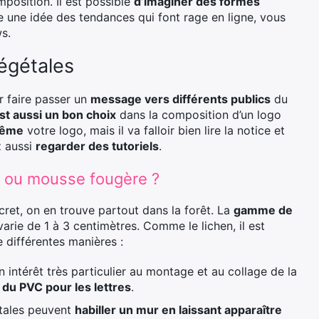
mposition. Il est possible
d’imaginer des formes
ire une idée des tendances qui font rage en ligne, vous
ws.
égétales
 faire passer un
message vers différents publics
du
t aussi un bon choix
dans la composition d’un logo
même
votre logo, mais il va falloir bien lire la notice et
z aussi
regarder des tutoriels
.
 ou mousse fougère ?
cret, on en trouve partout dans la forêt. La
gamme de
varie de 1 à 3 centimètres. Comme le lichen, il est
différentes manières :
 intérêt très particulier au montage et au collage de la
 du PVC pour les lettres
.
étales peuvent
habiller un mur en laissant apparaître