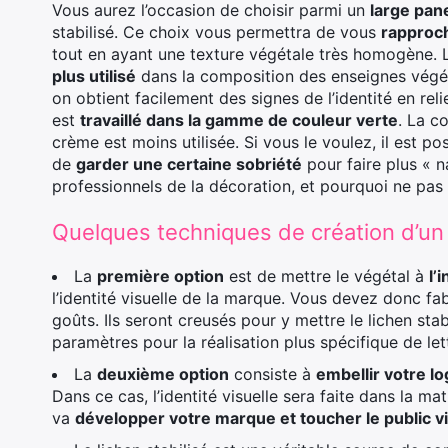
Vous aurez l’occasion de choisir parmi un
large pan
stabilisé. Ce choix vous permettra de vous
rapproch
tout en ayant une texture végétale très homogène. 
plus utilisé
dans la composition des enseignes végéta
on obtient facilement des signes de l’identité en rel
est
travaillé dans la gamme de couleur verte
. La c
crème est moins utilisée. Si vous le voulez, il est po
de
garder une certaine sobriété
pour faire plus « 
professionnels de la décoration, et pourquoi ne pas
Quelques techniques de création d’un 
La
première option
est de mettre le végétal à
l’
l’identité visuelle de la marque. Vous devez donc f
goûts. Ils seront creusés pour y mettre le lichen s
paramètres pour la réalisation plus spécifique de let
La
deuxième option
consiste à
embellir votre lo
Dans ce cas, l’identité visuelle sera faite dans la m
va
développer votre marque et toucher le public v