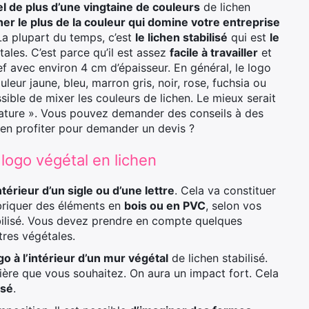
el de plus d’une vingtaine de couleurs
de lichen
er le plus de la couleur qui domine votre entreprise
La plupart du temps, c’est
le lichen stabilisé
qui est
le
les. C’est parce qu’il est assez
facile à travailler
et
ief avec environ 4 cm d’épaisseur. En général, le logo
ouleur jaune, bleu, marron gris, noir, rose, fuchsia ou
ssible de mixer les couleurs de lichen. Le mieux serait
nature ». Vous pouvez demander des conseils à des
 en profiter pour demander un devis ?
logo végétal en lichen
intérieur d’un sigle ou d’une lettre
. Cela va constituer
abriquer des éléments en
bois ou en PVC
, selon vos
tabilisé. Vous devez prendre en compte quelques
tres végétales.
go à l’intérieur d’un mur végétal
de lichen stabilisé.
atière que vous souhaitez. On aura un impact fort. Cela
isé
.